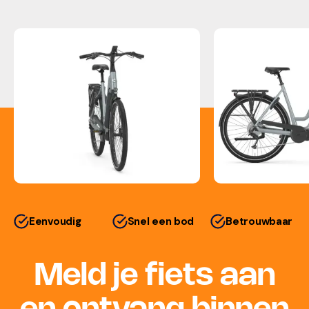
Eenvoudig
Snel een bod
Betrouwbaar
Meld je fiets aan