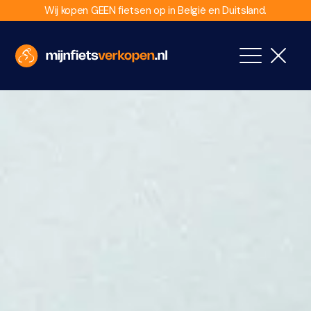
Wij kopen GEEN fietsen op in België en Duitsland.